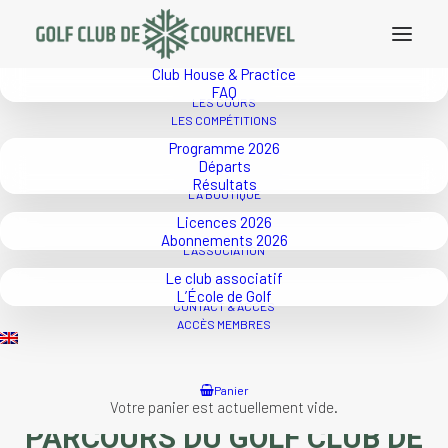
LE GOLF
Tarifs 2026
Parcours
Club House & Practice
FAQ
LES COURS
LES COMPÉTITIONS
Programme 2026
Départs
Résultats
LA BOUTIQUE
Licences 2026
Abonnements 2026
L’ASSOCIATION
Le club associatif
L’École de Golf
CONTACT & ACCÈS
ACCÈS MEMBRES
Panier
Votre panier est actuellement vide.
PARCOURS DU GOLF CLUB DE