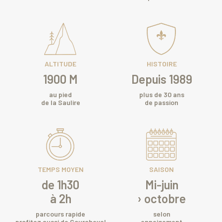
ALTITUDE
HISTOIRE
1900 M
Depuis 1989
au pied
plus de 30 ans
de la Saulire
de passion
TEMPS MOYEN
SAISON
de 1h30
Mi-juin
à 2h
› octobre
parcours rapide
selon
profitez aussi de Courchevel
enneigement